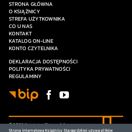
STRONA GŁÓWNA
O KSIĄŻNICY
STREFA UŻYTKOWNIKA
CO U NAS
KONTAKT
KATALOG ON-LINE
KONTO CZYTELNIKA
DEKLARACJA DOSTĘPNOŚCI
POLITYKA PRYWATNOŚCI
REGULAMINY
© 2026 Książnica Stargardzka
• Wszelkie prawa zastrzeżone
Strona internetowa Książnicy Stargardzkiej używa plików