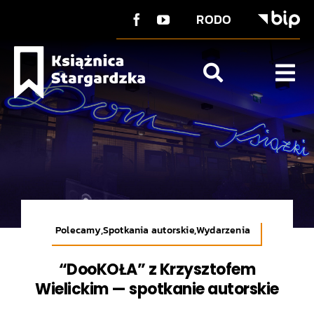
do
Przejdź
treści
RODO
do
zawartości
Tog
Nav
O Książnicy
Strefa użytkownika
Co u nas?
Kontakt
Polecamy,Spotkania autorskie,Wydarzenia
“DooKOŁA” z Krzysztofem
Wielickim — spotkanie autorskie