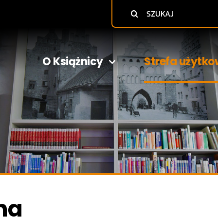
Szukaj
O Książnicy
Strefa użytko
na