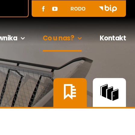
RODO
wnika
Co u nas?
Kontakt