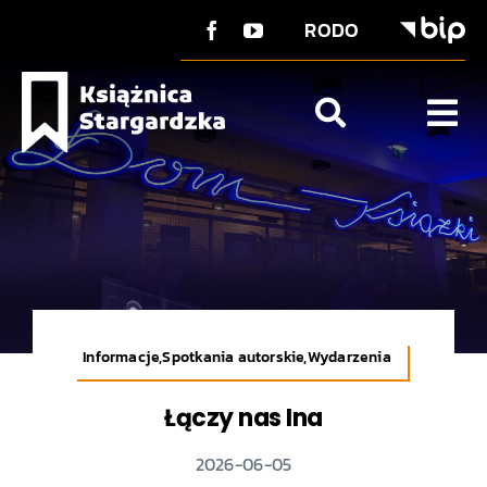
do
Przejdź
treści
RODO
do
zawartości
Tog
Nav
O Książnicy
Strefa użytkownika
Co u nas?
Kontakt
Informacje,Spotkania autorskie,Wydarzenia
Łączy nas Ina
2026-06-05