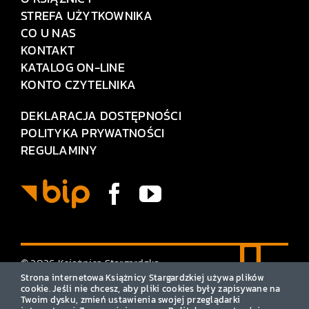
STREFA UŻYTKOWNIKA
CO U NAS
KONTAKT
KATALOG ON-LINE
KONTO CZYTELNIKA
DEKLARACJA DOSTĘPNOŚCI
POLITYKA PRYWATNOŚCI
REGULAMINY
© 2026 Książnica Stargardzka
• Wszelkie prawa zastrzeżone
Strona internetowa Książnicy Stargardzkiej używa plików
cookie. Jeśli nie chcesz, aby pliki cookies były zapisywane na
Twoim dysku, zmień ustawienia swojej przeglądarki