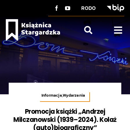
do
Przejdź
treści
RODO
do
zawartości
Tog
Nav
O Książnicy
Strefa użytkownika
Co u nas?
Kontakt
Informacje,Wydarzenia
Promocja książki „Andrzej
Milczanowski (1939–2024). Kolaż
(auto)biograficzny”