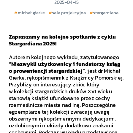
2025-04-15
michał gierke
sala projekcyjna
stargardiana
Zapraszamy na kolejne spotkanie z cyklu
Stargardiana 2025!
.
Autorem kolejnego wykładu, zatytułowanego
“Niezwykli użytkownicy i fundatorzy ksiąg
o proweniencji stargardzkiej”
, jest dr Michał
Gierke, rękopiśmiennik z Książnicy Pomorskiej.
Przybliży on interesujący zbiór, który
w kolekcji stargardzkich druków XVI wieku
stanowią książki ufundowane przez cechy
rzemieślnicze miasta nad Iną. Poszczególne
egzemplarze tej kolekcji zwracają uwagę
obszernymi rękopiśmiennymi dedykacjami,
ozdobionymi niekiedy dodatkowo znakami
cechowymi. Podczas wykładu przedstawiona