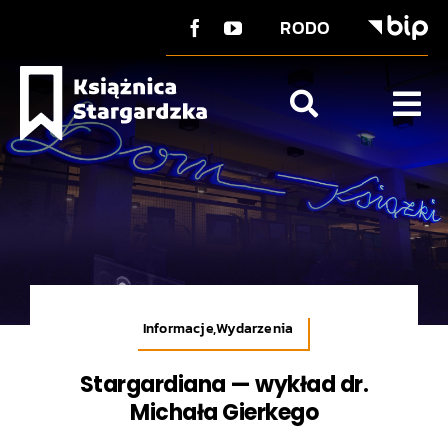
do
Przejdź
treści
RODO
do
zawartości
Tog
Nav
O Książnicy
Strefa użytkownika
Co u nas?
Kontakt
Informacje,Wydarzenia
Stargardiana — wykład dr.
Michała Gierkego