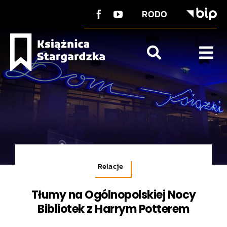
do
Przejdź
treści
RODO
do
zawartości
Tog
Nav
O Książnicy
Strefa użytkownika
Co u nas?
Kontakt
Relacje
Tłumy na Ogólnopolskiej Nocy
Bibliotek z Harrym Potterem