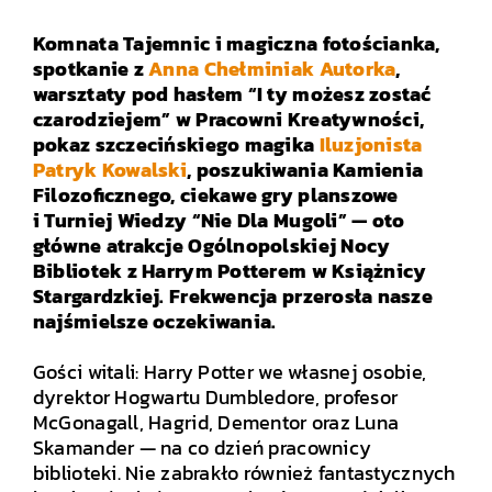
Komnata Tajemnic i magiczna fotościanka,
spotkanie z
Anna Chełminiak Autorka
,
warsztaty pod hasłem “I ty możesz zostać
czarodziejem” w Pracowni Kreatywności,
pokaz szczecińskiego magika
Iluzjonista
Patryk Kowalski
, poszukiwania Kamienia
Filozoficznego, ciekawe gry planszowe
i Turniej Wiedzy “Nie Dla Mugoli” — oto
główne atrakcje Ogólnopolskiej Nocy
Bibliotek z Harrym Potterem w Książnicy
Stargardzkiej. Frekwencja przerosła nasze
najśmielsze oczekiwania.
.
Gości witali: Harry Potter we własnej osobie,
dyrektor Hogwartu Dumbledore, profesor
McGonagall, Hagrid, Dementor oraz Luna
Skamander — na co dzień pracownicy
biblioteki. Nie zabrakło również fantastycznych