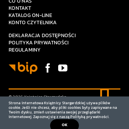
CO U NAS
KONTAKT
KATALOG ON-LINE
KONTO CZYTELNIKA
DEKLARACJA DOSTĘPNOŚCI
POLITYKA PRYWATNOŚCI
REGULAMINY
© 2026 Książnica Stargardzka
• Wszelkie prawa zastrzeżone
Strona internetowa Książnicy Stargardzkiej używa plików
cookie. Jeśli nie chcesz, aby pliki cookies były zapisywane na
Twoim dysku, zmień ustawienia swojej przeglądarki
internetowej. Zapoznaj się z naszą Polityką prywatności.
OK