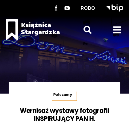
do
Przejdź
treści
RODO
do
zawartości
Tog
Nav
O Książnicy
Strefa użytkownika
Co u nas?
Kontakt
Polecamy
Wernisaż wystawy fotografii
INSPIRUJĄCY PAN H.