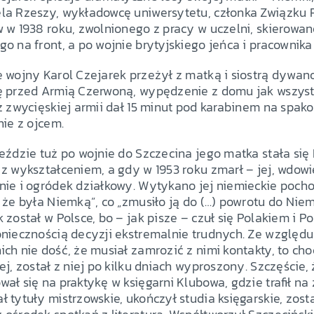
la Rzeszy, wykładowcę uniwersytetu, członka Związku
w w 1938 roku, zwolnionego z pracy w uczelni, skierowa
o na front, a po wojnie brytyjskiego jeńca i pracownika 
e wojny Karol Czejarek przeżył z matką i siostrą dywa
ę przed Armią Czerwoną, wypędzenie z domu jak wszyst
z zwycięskiej armii dał 15 minut pod karabinem na spak
nie z ojcem.
eździe tuż po wojnie do Szczecina jego matka stała si
z wykształceniem, a gdy w 1953 roku zmarł – jej, wdowi
nie i ogródek działkowy. Wytykano jej niemieckie pocho
 że była Niemką”, co „zmusiło ją do (…) powrotu do Niem
 został w Polsce, bo – jak pisze – czuł się Polakiem i P
niecznością decyzji ekstremalnie trudnych. Ze względu 
ch nie dość, że musiał zamrozić z nimi kontakty, to ch
iej, został z niej po kilku dniach wyproszony. Szczęście
ał się na praktykę w księgarni Klubowa, gdzie trafił na 
 tytuły mistrzowskie, ukończył studia księgarskie, zosta