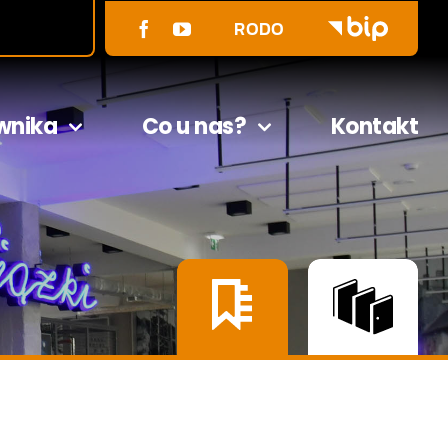
RODO
wnika
Co u nas?
Kontakt
e