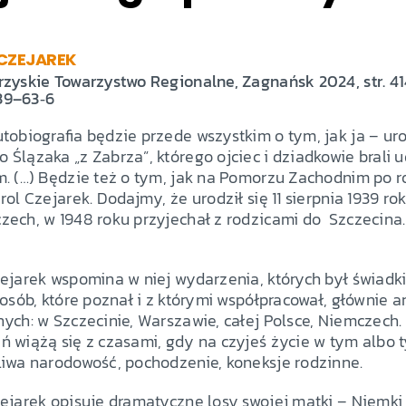
CZEJAREK
zyskie Towarzystwo Regionalne, Zagnańsk 2024, str. 41
39–63‑6
tobiografia będzie przede wszystkim o tym, jak ja – uro
Ślązaka „z Zabrza”, którego ojciec i dziadkowie brali u
. (…) Będzie też o tym, jak na Pomorzu Zachodnim po r
rol Czejarek. Dodajmy, że urodził się 11 sierpnia 1939 ro
ech, w 1948 roku przyjechał z rodzicami do Szczecina.
ejarek wspomina w niej wydarzenia, których był świadki
 osób, które poznał i z którymi współpracował, głównie 
nych: w Szczecinie, Warszawie, całej Polsce, Niemczech
ń wiążą się z czasami, gdy na czyjeś życie w tym albo 
liwa narodowość, pochodzenie, koneksje rodzinne.
ejarek opisuje dramatyczne losy swojej matki – Niemki, 