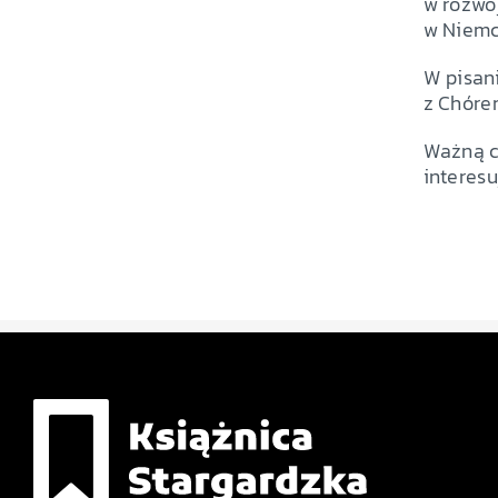
w rozwoj
w Niemc
W pisan
z Chórem
Ważną ce
interes