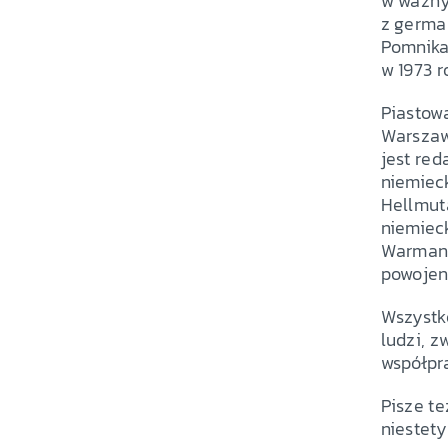
w ważny 
z german
Pomnika 
w 1973 
Piastowa
Warszaw
jest red
niemiec
Hellmuta
niemiec
Warmann
powoje
Wszystko
ludzi, 
współpra
Pisze te
niestety