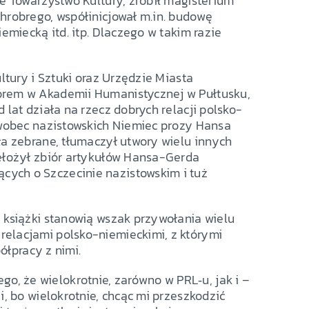
e Towarzystwo Kultury, zrobił magisterium
hrobrego, współinicjował m.in. budowę
emiecką itd. itp. Dlaczego w takim razie
ltury i Sztuki oraz Urzędzie Miasta
orem w Akademii Humanistycznej w Pułtusku,
lat działa na rzecz dobrych relacji polsko-
 wobec nazistowskich Niemiec prozy Hansa
ła zebrane, tłumaczył utwory wielu innych
zełożył zbiór artykułów Hansa-Gerda
ych o Szczecinie nazistowskim i tuż
 książki stanowią wszak przywołania wielu
elacjami polsko-niemieckimi, z którymi
ółpracy z nimi.
tego, że wielokrotnie, zarówno w PRL‑u, jak i –
i, bo wielokrotnie, chcąc mi przeszkodzić