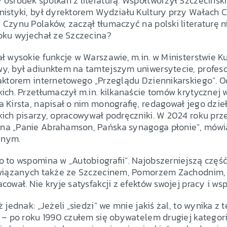
ośrodek spotkań z literaturą. Współtworzył Szczeciński
istyki, był dyrektorem Wydziału Kultury przy Wałach C
Czynu Polaków, zaczął tłumaczyć na polski literaturę ni
roku wyjechał ze Szczecina?
ł wysokie funkcje w Warszawie, m.in. w Ministerstwie Ku
y, był adiunktem na tamtejszym uniwersytecie, profes
aktorem internetowego „Przeglądu Dziennikarskiego”. Od 
kich. Przetłumaczył m.in. kilkanaście tomów krytycznej
 Kirsta, napisał o nim monografię, redagował jego dzie
kich pisarzy, opracowywał podręczniki. W 2024 roku pr
a „Panie Abrahamson, Pańska synagoga płonie”, mówiąc
nnym.
 to wspomina w „Autobiografii”. Najobszerniejszą część
związanych także ze Szczecinem, Pomorzem Zachodnim, r
cował. Nie kryje satysfakcji z efektów swojej pracy i wsp
ż jednak: „Jeżeli „siedzi” we mnie jakiś żal, to wynika z 
 – po roku 1990 czułem się obywatelem drugiej kategori