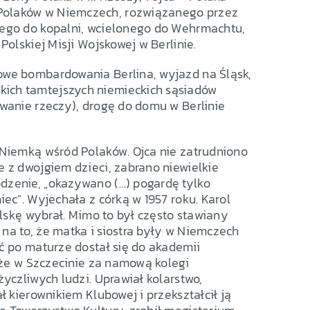
 Polaków w Niemczech, rozwiązanego przez
nego do kopalni, wcielonego do Wehrmachtu,
Polskiej Misji Wojskowej w Berlinie.
nowe bombardowania Berlina, wyjazd na Śląsk,
kich tamtejszych niemieckich sąsiadów
owanie rzeczy), drogę do domu w Berlinie
ę Niemką wśród Polaków. Ojca nie zatrudniono
e z dwojgiem dzieci, zabrano niewielkie
dzenie, „okazywano (…) pogardę tylko
iec”. Wyjechała z córką w 1957 roku. Karol
olskę wybrał. Mimo to był często stawiany
na to, że matka i siostra były w Niemczech
oć po maturze dostał się do akademii
, że w Szczecinie za namową kolegi
życzliwych ludzi. Uprawiał kolarstwo,
ł kierownikiem Klubowej i przekształcił ją