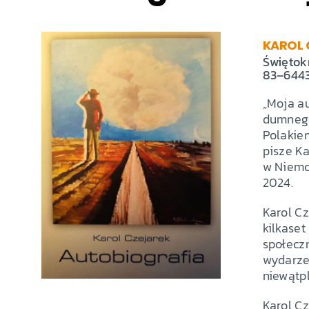
KAROL 
Świętokr
83–644
„Moja au
dumnego 
Polakiem
pisze Ka
w Niemcz
2024.
Karol Cz
kilkaset
społecz
wydarze
niewątp
Karol Cz