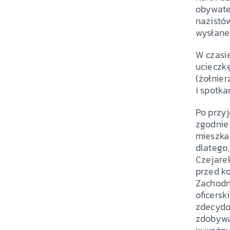
obywate
nazistó
wysłaneg
W czasi
ucieczk
(żołnier
i spotka
Po przyj
zgodnie 
mieszka
dlatego,
Czejarek
przed ko
Zachodni
oficersk
zdecydow
zdobywał