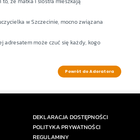
to, że matka i siostra mieszkają
uczycielka w Szczecinie, mocno związana
jej adresatem może czuć się każdy, kogo
Powrót do Adoratora
DEKLARACJA DOSTĘPNOŚCI
POLITYKA PRYWATNOŚCI
REGULAMINY