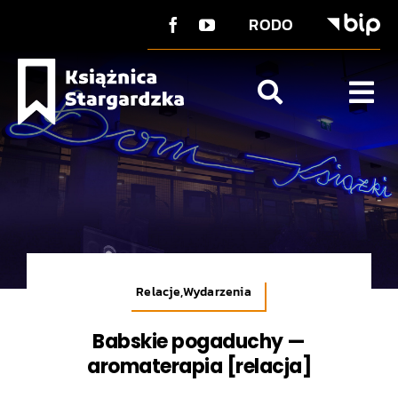
do
Przejdź
treści
RODO
do
zawartości
Tog
Nav
O Książnicy
Strefa użytkownika
Co u nas?
Kontakt
Relacje,Wydarzenia
Babskie pogaduchy —
aromaterapia [relacja]