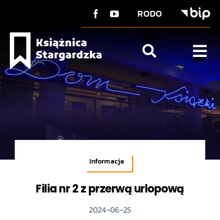
do
Przejdź
treści
RODO
do
zawartości
Tog
Nav
O Książnicy
Strefa użytkownika
Co u nas?
Kontakt
Informacje
Filia nr 2 z przerwą urlopową
2024-06-25