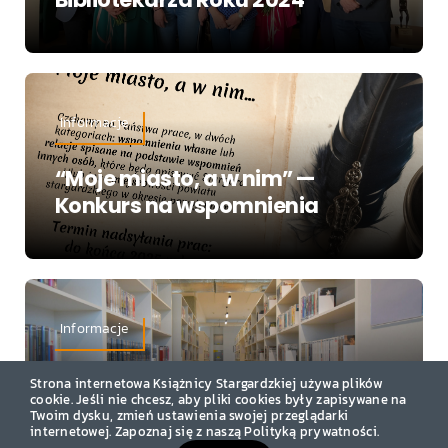
Informacje
“Moje miasto, a w nim” —
Konkurs na wspomnienia
Informacje
Pracuj w Książnicy Stargardzkiej
Strona internetowa Książnicy Stargardzkiej używa plików
cookie. Jeśli nie chcesz, aby pliki cookies były zapisywane na
Twoim dysku, zmień ustawienia swojej przeglądarki
internetowej. Zapoznaj się z naszą Polityką prywatności.