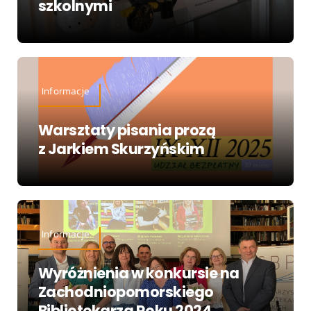
szkolnymi
Informacje
Warsztaty pisania prozą
z Jarkiem Skurzyńskim
Informacje
Wyróżnienia w konkursie na
Zachodniopomorskiego
Bibliotekarza Roku 2024