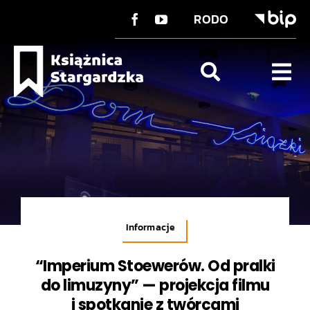
do
Przejdź
treści
RODO
do
zawartości
Tog
Nav
O Książnicy
Strefa użytkownika
Co u nas?
Kontakt
Informacje
“Imperium Stoewerów. Od pralki
do limuzyny” — projekcja filmu
i spotkanie z twórcami