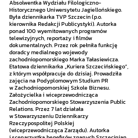
Absolwentka Wydziału Filologiczno-
Historycznego Uniwersytetu Jagiellońskiego.
Była dziennikarka TVP Szczecin (p.o.
kierownika Redakcji Publicystyki). Autorka
ponad 100 wyemitowanych programów
telewizyjnych, reportaży i filmów
dokumentalnych. Przez rok pełniła funkcję
doradcy medialnego wojewody
zachodniopomorskiego Marka Tałasiewicza.
Etatowa dziennikarka „Kuriera Szczecińskiego”,
z którym współpracuje do dzisiaj. Prowadziła
zajęcia na Podyplomowym Studium PR
w Zachodniopomorskiej Szkole Biznesu.
Założycielka i wiceprzewodnicząca
Zachodniopomorskiego Stowarzyszenia Public
Relations. Przez 7 lat działała
w Stowarzyszeniu Dziennikarzy
Rzeczypospolitej Polskiej
(wiceprzewodnicząca Zarządu). Autorka
i scenarzystka benefisów znanych Szczecinian.