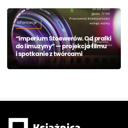
Informacje
“Imperium Stoewerów. Od pralki
do limuzyny” — projekcja filmu
i spotkanie z twórcami