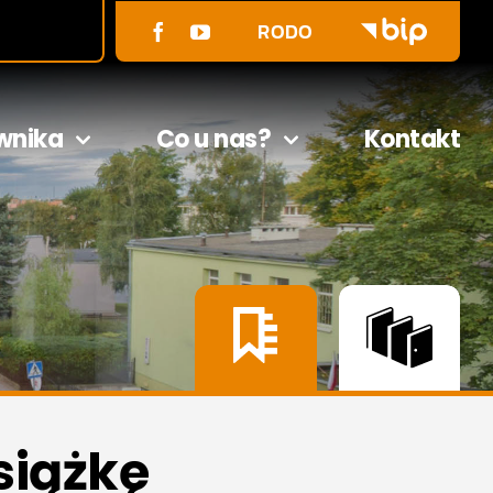
RODO
wnika
Co u nas?
Kontakt
siążkę