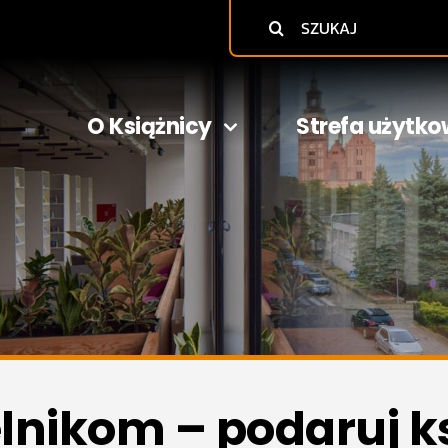
Szukaj
O Książnicy
Strefa użytko
lnikom – podaruj k