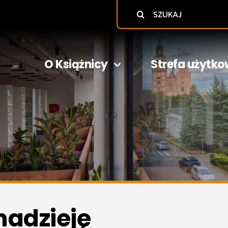
Szukaj
O Książnicy
Strefa użytko
nadzieję