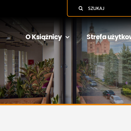
Szukaj
O Książnicy
Strefa użytko