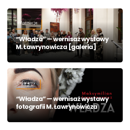
Informacje
“Władza” — wernisaż wystawy
M. Ławrynowicza [galeria]
Polecamy
“Władza” — wernisaż wystawy
fotografii M. Ławrynowicza