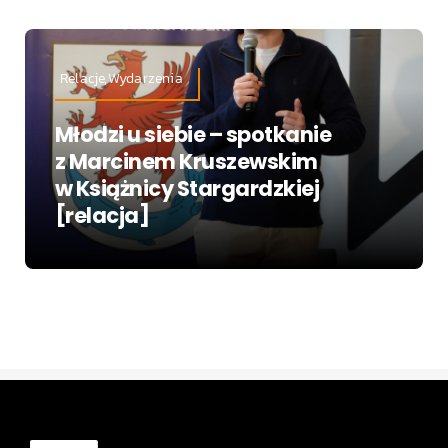
Relacje,Wydarzenia
Młodzi u siebie – spotkanie
z Marcinem Kruszewskim
w Książnicy Stargardzkiej
[relacja]