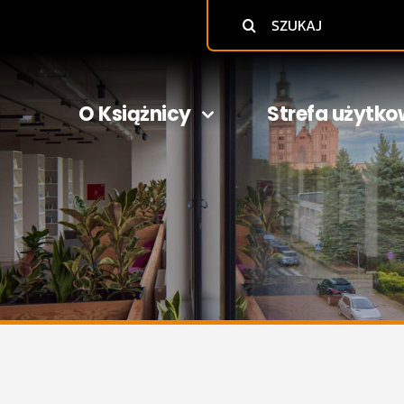
Szukaj
O Książnicy
Strefa użytko