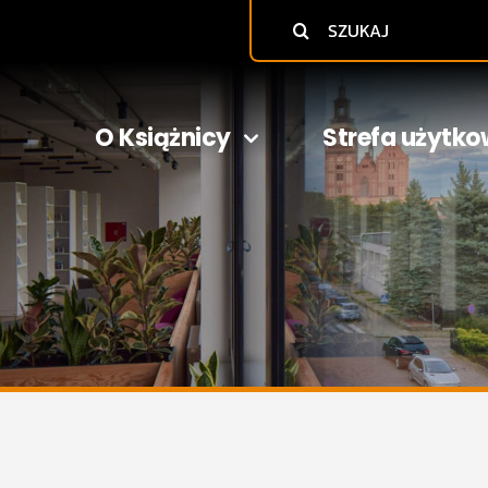
Szukaj
O Książnicy
Strefa użytko