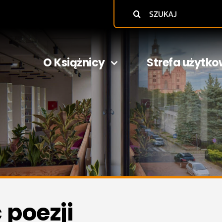
Szukaj
O Książnicy
Strefa użytko
poezji