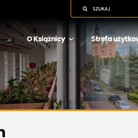
Szukaj
O Książnicy
Strefa użytko
h