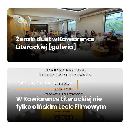
Relacje
Żeński duet w Kawiarence
Literackiej [galeria]
Polecamy,Spotkania autorskie
W Kawiarence Literackiej nie
tylko o Ińskim Lecie Filmowym