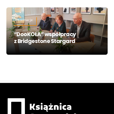
Informacje
“DooKOŁA” współpracy
z Bridgestone Stargard