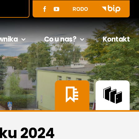
RODO
wnika
Co u nas?
Kontakt
ku 2024