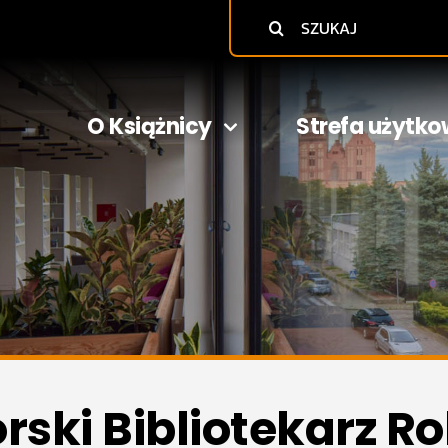
Szukaj
O Książnicy
Strefa użytko
ki Bibliotekarz Ro