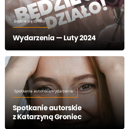
Będzie się działo
Wydarzenia — Luty 2024
Spotkania autorskie,Wydarzenia
Spotkanie autorskie
z Katarzyną Groniec