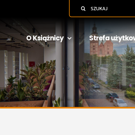
Szukaj
O Książnicy
Strefa użytko