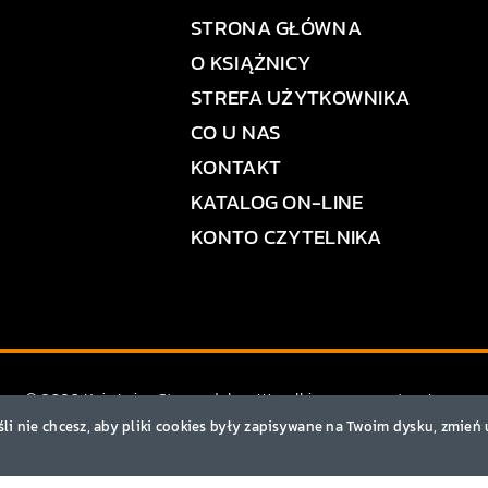
STRONA GŁÓWNA
O KSIĄŻNICY
STREFA UŻYTKOWNIKA
CO U NAS
KONTAKT
KATALOG ON-LINE
KONTO CZYTELNIKA
© 2026 Książnica Stargardzka • Wszelkie prawa zastrzeżone
śli nie chcesz, aby pliki cookies były zapisywane na Twoim dysku, zmień 