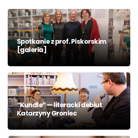
Relacje
Spotkanie z prof. Piskorskim
[galeria]
Relacje
“Kundle” — literacki debiut
Katarzyny Groniec